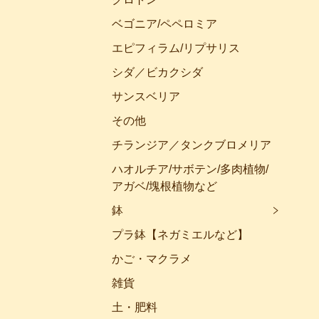
ベゴニア/ペペロミア
エピフィラム/リプサリス
シダ／ビカクシダ
サンスベリア
その他
チランジア／タンクブロメリア
ハオルチア/サボテン/多肉植物/
アガベ/塊根植物など
鉢
プラ鉢【ネガミエルなど】
かご・マクラメ
雑貨
土・肥料