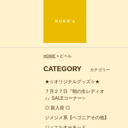
ＮＯＫＯ’ｓ
HOME
ピペル
CATEGORY
カテゴリー
★☆オリジナルグッズ☆★
７月２７日『朝の生レディオ
♪』SALEコーナー✨
◎ 新入荷 ◎
ジメジメ系【ベゴニアその他】
ジュエルオーキッド