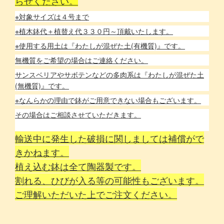
らせください。
※対象サイズは４号まで
※植木鉢代＋植替え代３３０円～頂戴いたします。
※使用する用土は『わたしが混ぜた土(有機質)』です。
無機質をご希望の場合はご連絡ください。
サンスベリアやサボテンなどの多肉系は『わたしが混ぜた土
(無機質)』です。
※なんらかの理由で鉢がご用意できない場合もございます。
その場合はご相談させていただきます。
輸送中に発生した破損に関しましては補償がで
きかねます。
植え込む鉢は全て陶器製です。
割れる、ひびが入る等の可能性もございます。
ご理解いただいた上でご注文ください。