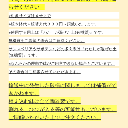
らせください。
※対象サイズは４号まで
※植木鉢代＋植替え代３３０円～頂戴いたします。
※使用する用土は『わたしが混ぜた土(有機質)』です。
無機質をご希望の場合はご連絡ください。
サンスベリアやサボテンなどの多肉系は『わたしが混ぜた土
(無機質)』です。
※なんらかの理由で鉢がご用意できない場合もございます。
その場合はご相談させていただきます。
輸送中に発生した破損に関しましては補償がで
きかねます。
植え込む鉢は全て陶器製です。
割れる、ひびが入る等の可能性もございます。
ご理解いただいた上でご注文ください。