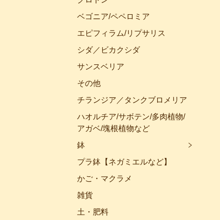
ベゴニア/ペペロミア
エピフィラム/リプサリス
シダ／ビカクシダ
サンスベリア
その他
チランジア／タンクブロメリア
ハオルチア/サボテン/多肉植物/
アガベ/塊根植物など
鉢
プラ鉢【ネガミエルなど】
かご・マクラメ
雑貨
土・肥料