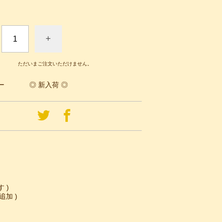
+
ただいまご注文いただけません。
ー
◎ 新入荷 ◎
 )
追加 )