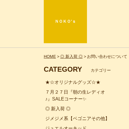
ＮＯＫＯ’ｓ
HOME
◎ 新入荷 ◎
お問い合わせについて
CATEGORY
カテゴリー
★☆オリジナルグッズ☆★
７月２７日『朝の生レディオ
♪』SALEコーナー✨
◎ 新入荷 ◎
ジメジメ系【ベゴニアその他】
ジュエルオーキッド