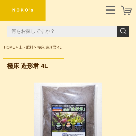
ＮＯＫＯ’ｓ
HOME
土・肥料
極床 造形君 4L
極床 造形君 4L