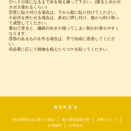
①ヘドロ状になるまで水を加え練って下さい。(握ると水がポ
タポタ垂れるくらい)
②壁に貼り付ける場合は、下から順に貼り付けてください。
※起伏を持たせる場合は、多めに押し付け、後から削り取っ
て成型してください。
重ねて塗ると、繊維の向きが揃ってしまい剝がれ落ちやすく
なります。
③形のあるものを作る場合は、手で自由に造形してくださ
い。
④必要に応じて植物を植えたりコケを貼ってください。
ＮＯＫＯ’ｓ
特定商取引法に基づく表記
個人情報保護方針
送料について
会員規約
お問合せ